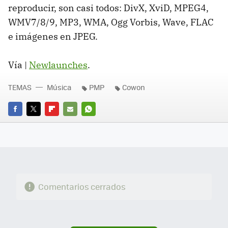
reproducir, son casi todos: DivX, XviD, MPEG4,
WMV7/8/9, MP3, WMA, Ogg Vorbis, Wave, FLAC
e imágenes en JPEG.
Vía |
Newlaunches
.
TEMAS
Música
PMP
Cowon
FACEBOOK
TWITTER
FLIPBOARD
E-
WHATSAPP
MAIL
Comentarios cerrados