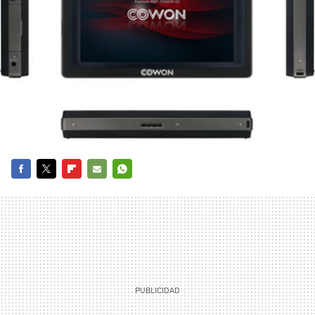
FACEBOOK
TWITTER
FLIPBOARD
E-
WHATSAPP
MAIL