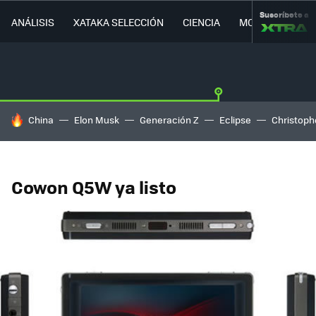
Suscríbete a
ANÁLISIS
XATAKA SELECCIÓN
CIENCIA
MOVILIDAD
HOY SE HABLA DE
China
Elon Musk
Generación Z
Eclipse
Christoph
Cowon Q5W ya listo