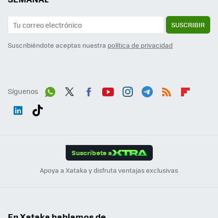
SUSCRIBIR
Suscribiéndote aceptas nuestra
política de privacidad
Síguenos
Wh
Twit
Fac
You
Inst
Tele
RSS
Flip
ats
ter
ebo
tub
agr
gra
boa
Link
Tikt
App
ok
e
am
m
rd
edI
ok
Suscríbete a
n
Apoya a Xataka y disfruta ventajas exclusivas
En Xataka hablamos de...