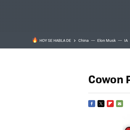
HOY SE HABLA DE
China
Elon Musk
IA
Cowon P
FACEBOOK
TWITTER
FLIPBOARD
E-
MAIL