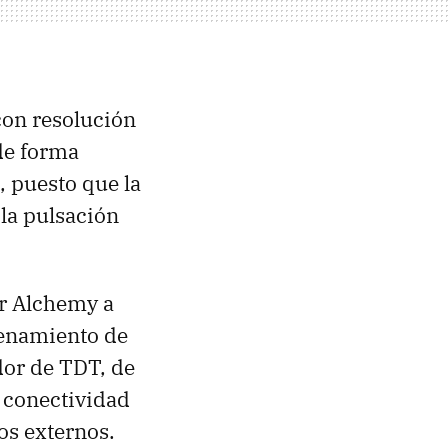
con resolución
de forma
 puesto que la
la pulsación
or Alchemy a
enamiento de
dor de TDT, de
 conectividad
os externos.