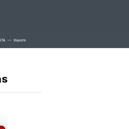
GTA
Xiaomi
as