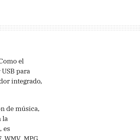
 Como el
r USB para
dor integrado,
ón de música,
 la
, es
F, WMV, MPG,