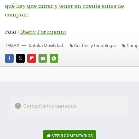
qué hay que mirar y tener en cuenta antes de
comprar
Foto |
Dieny Portinanni
TEMAS
Xataka Movilidad
Coches y tecnología
Comp
FACEBOOK
TWITTER
FLIPBOARD
E-
WHATSAPP
MAIL
Comentarios cerrados
VER
3 COMENTARIOS