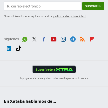
SUSCRIBIR
Suscribiéndote aceptas nuestra
política de privacidad
Síguenos
Wh
Twit
Fac
You
Inst
Tele
RSS
Flip
ats
ter
ebo
tub
agr
gra
boa
Link
Tikt
App
ok
e
am
m
rd
edI
ok
Suscríbete a
n
Apoya a Xataka y disfruta ventajas exclusivas
En Xataka hablamos de...