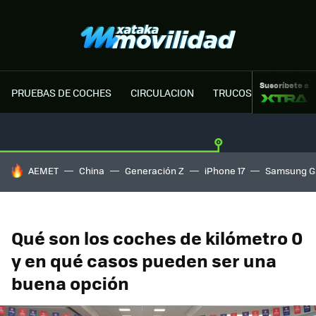
Suscríbete a
PRUEBAS DE COCHES
CIRCULACION
TRUCOS MOTOR
HOY SE HABLA DE
AEMET
China
Generación Z
iPhone 17
Samsung G
Qué son los coches de kilómetro 0
y en qué casos pueden ser una
buena opción