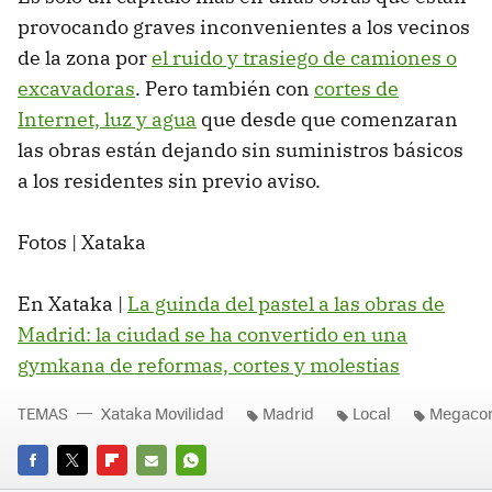
provocando graves inconvenientes a los vecinos
de la zona por
el ruido y trasiego de camiones o
excavadoras
. Pero también con
cortes de
Internet, luz y agua
que desde que comenzaran
las obras están dejando sin suministros básicos
a los residentes sin previo aviso.
Fotos | Xataka
En Xataka |
La guinda del pastel a las obras de
Madrid: la ciudad se ha convertido en una
gymkana de reformas, cortes y molestias
TEMAS
Xataka Movilidad
Madrid
Local
Megacon
FACEBOOK
TWITTER
FLIPBOARD
E-
WHATSAPP