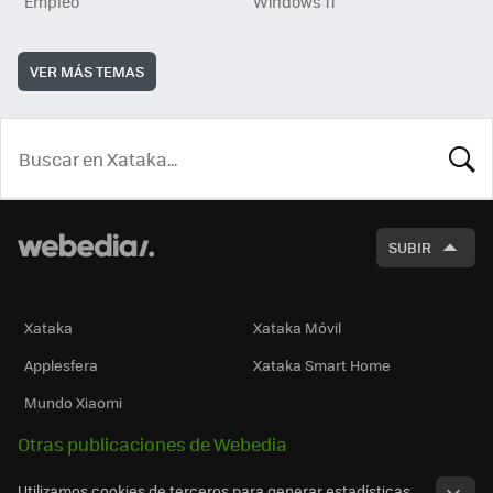
Empleo
Windows 11
VER MÁS TEMAS
BUSCA
SUBIR
Xataka
Xataka Móvil
Applesfera
Xataka Smart Home
Mundo Xiaomi
Otras publicaciones de Webedia
Utilizamos cookies de terceros para generar estadísticas