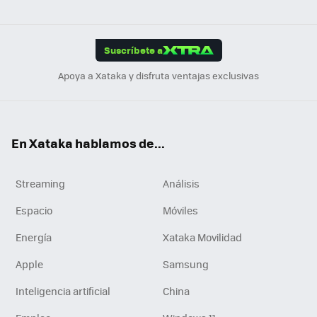
ats
ter
ebo
tub
agr
gra
boa
Link
Tikt
App
ok
e
am
m
rd
edI
ok
Suscríbete a
n
Apoya a Xataka y disfruta ventajas exclusivas
En Xataka hablamos de...
Streaming
Análisis
Espacio
Móviles
Energía
Xataka Movilidad
Apple
Samsung
Inteligencia artificial
China