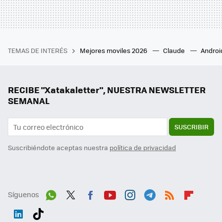
TEMAS DE INTERÉS
Mejores moviles 2026
Claude
Androi
RECIBE "Xatakaletter", NUESTRA NEWSLETTER
SEMANAL
SUSCRIBIR
Suscribiéndote aceptas nuestra
política de privacidad
Síguenos
Wh
Twit
Fac
You
Inst
Tele
RSS
Flip