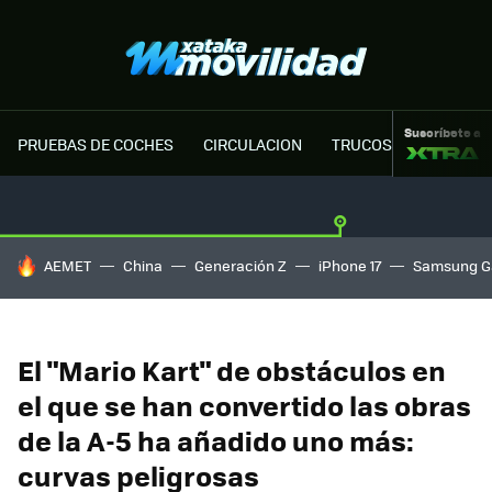
Suscríbete a
PRUEBAS DE COCHES
CIRCULACION
TRUCOS MOTOR
HOY SE HABLA DE
AEMET
China
Generación Z
iPhone 17
Samsung G
El "Mario Kart" de obstáculos en
el que se han convertido las obras
de la A-5 ha añadido uno más:
curvas peligrosas