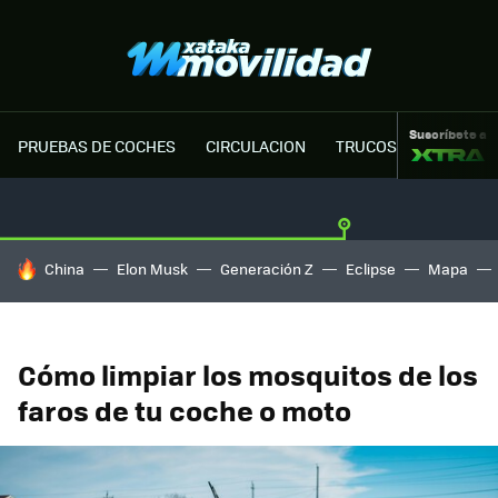
Suscríbete a
PRUEBAS DE COCHES
CIRCULACION
TRUCOS MOTOR
HOY SE HABLA DE
China
Elon Musk
Generación Z
Eclipse
Mapa
Cómo limpiar los mosquitos de los
faros de tu coche o moto