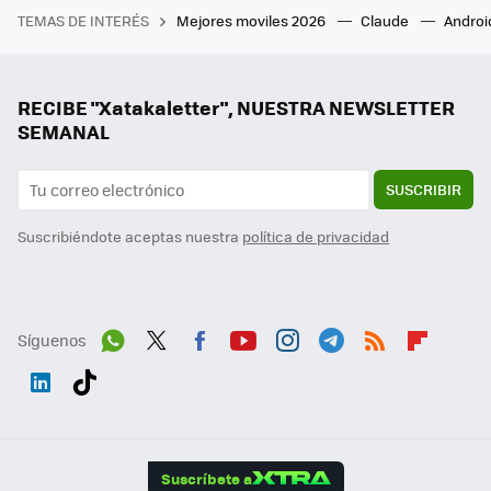
TEMAS DE INTERÉS
Mejores moviles 2026
Claude
Androi
RECIBE "Xatakaletter", NUESTRA NEWSLETTER
SEMANAL
SUSCRIBIR
Suscribiéndote aceptas nuestra
política de privacidad
Síguenos
Wh
Twit
Fac
You
Inst
Tele
RSS
Flip
ats
ter
ebo
tub
agr
gra
boa
Link
Tikt
App
ok
e
am
m
rd
edI
ok
Suscríbete a
n