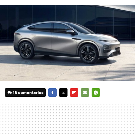
18 comentarios
FACEBOOK
TWITTER
FLIPBOARD
E-
WHATSAPP
MAIL