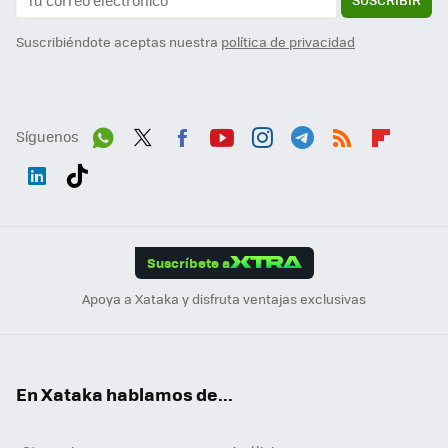
Suscribiéndote aceptas nuestra
política de privacidad
Síguenos
Wh
Twit
Fac
You
Inst
Tele
RSS
Flip
ats
ter
ebo
tub
agr
gra
boa
Link
Tikt
App
ok
e
am
m
rd
edI
ok
Suscríbete a
n
Apoya a Xataka y disfruta ventajas exclusivas
En Xataka hablamos de...