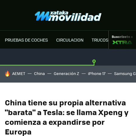
Suscríbete a
PRUEBAS DE COCHES
CIRCULACION
TRUCOS MOTOR
HOY SE HABLA DE
AEMET
China
Generación Z
iPhone 17
Samsung G
China tiene su propia alternativa
"barata" a Tesla: se llama Xpeng y
comienza a expandirse por
Europa