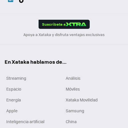
ats
ter
ebo
tub
agr
gra
boa
Link
Tikt
App
ok
e
am
m
rd
edI
ok
Suscríbete a
n
Apoya a Xataka y disfruta ventajas exclusivas
En Xataka hablamos de...
Streaming
Análisis
Espacio
Móviles
Energía
Xataka Movilidad
Apple
Samsung
Inteligencia artificial
China