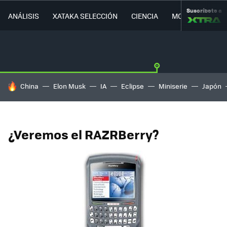
Suscríbete a
ANÁLISIS
XATAKA SELECCIÓN
CIENCIA
MOVILIDAD
HOY SE HABLA DE
China
Elon Musk
IA
Eclipse
Miniserie
Japón
¿Veremos el RAZRBerry?