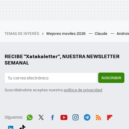
TEMAS DE INTERÉS
Mejores moviles 2026
Claude
Androi
RECIBE "Xatakaletter", NUESTRA NEWSLETTER
SEMANAL
SUSCRIBIR
Suscribiéndote aceptas nuestra
política de privacidad
Síguenos
Wh
Twit
Fac
You
Inst
Tele
RSS
Flip