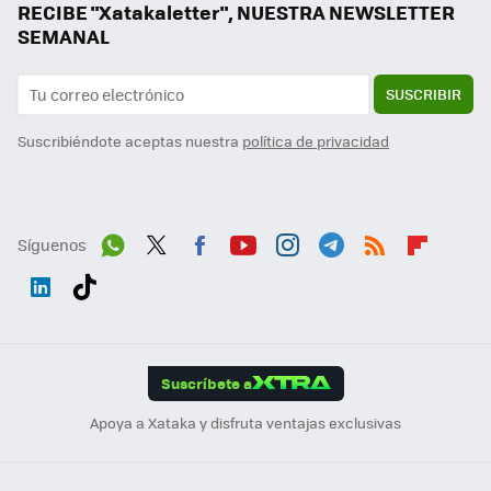
RECIBE "Xatakaletter", NUESTRA NEWSLETTER
SEMANAL
SUSCRIBIR
Suscribiéndote aceptas nuestra
política de privacidad
Síguenos
Wh
Twit
Fac
You
Inst
Tele
RSS
Flip
ats
ter
ebo
tub
agr
gra
boa
Link
Tikt
App
ok
e
am
m
rd
edI
ok
Suscríbete a
n
Apoya a Xataka y disfruta ventajas exclusivas