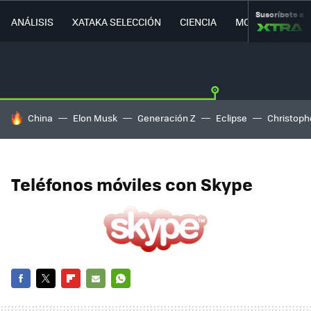
Suscríbete a
ANÁLISIS
XATAKA SELECCIÓN
CIENCIA
MOVILIDAD
HOY SE HABLA DE
China
Elon Musk
Generación Z
Eclipse
Christoph
Teléfonos móviles con Skype
FACEBOOK
TWITTER
FLIPBOARD
E-
WHATSAPP