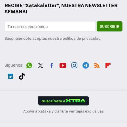
RECIBE "Xatakaletter", NUESTRA NEWSLETTER
SEMANAL
SUSCRIBIR
Suscribiéndote aceptas nuestra
política de privacidad
Síguenos
Wh
Twit
Fac
You
Inst
Tele
RSS
Flip
ats
ter
ebo
tub
agr
gra
boa
Link
Tikt
App
ok
e
am
m
rd
edI
ok
Suscríbete a
n
Apoya a Xataka y disfruta ventajas exclusivas