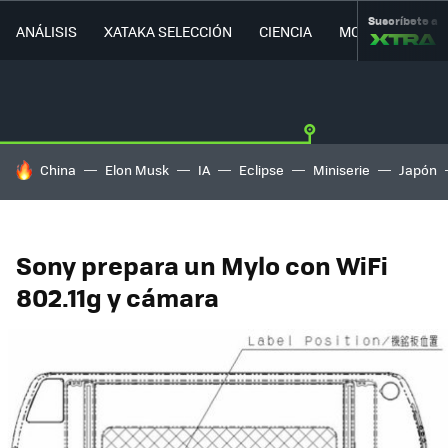
Suscríbete a
ANÁLISIS
XATAKA SELECCIÓN
CIENCIA
MOVILIDAD
HOY SE HABLA DE
China
Elon Musk
IA
Eclipse
Miniserie
Japón
Sony prepara un Mylo con WiFi
802.11g y cámara