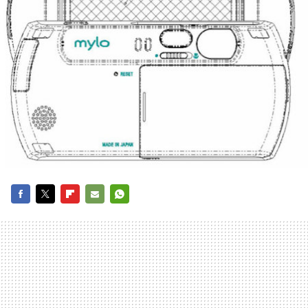
FACEBOOK
TWITTER
FLIPBOARD
E-
WHATSAPP
MAIL