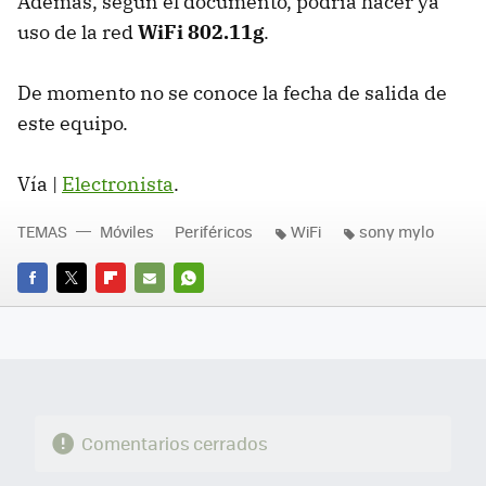
Además, según el documento, podría hacer ya
uso de la red
WiFi 802.11g
.
De momento no se conoce la fecha de salida de
este equipo.
Vía |
Electronista
.
TEMAS
Móviles
Periféricos
WiFi
sony mylo
FACEBOOK
TWITTER
FLIPBOARD
E-
WHATSAPP
MAIL
Comentarios cerrados