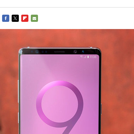
FACEBOOK
TWITTER
FLIPBOARD
E-
MAIL