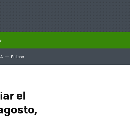
IA
Eclipse
ar el
agosto,