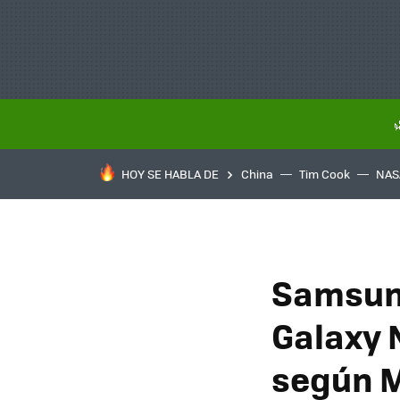
HOY SE HABLA DE
China
Tim Cook
NAS
Samsung
Galaxy 
según 