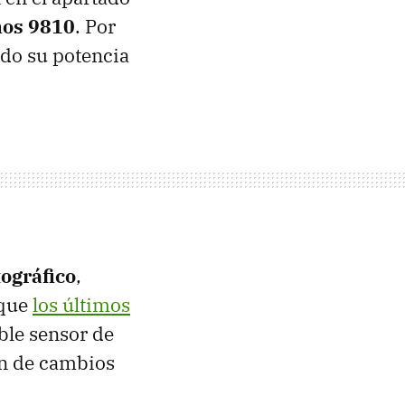
nos 9810
. Por
do su potencia
tográfico
,
 que
los últimos
ble sensor de
an de cambios