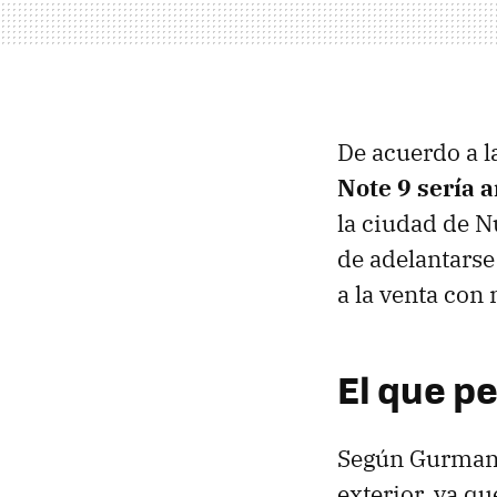
De acuerdo a l
Note 9 sería 
la ciudad de N
de adelantarse
a la venta con
El que p
Según Gurman, 
exterior, ya q