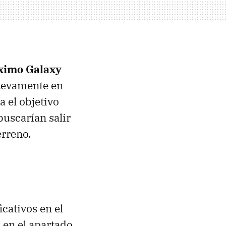
óximo Galaxy
uevamente en
 el objetivo
uscarían salir
erreno.
cativos en el
 en el apartado