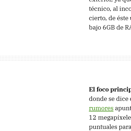
técnico, al in
cierto, de éste
bajo 6GB de R
El foco princi
donde se dice
rumores
apunt
12 megapíxele
puntuales para