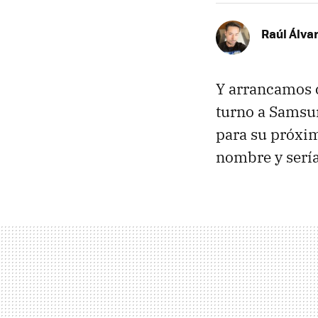
Raúl Álva
Y arrancamos c
turno a Samsu
para su próxim
nombre y serí