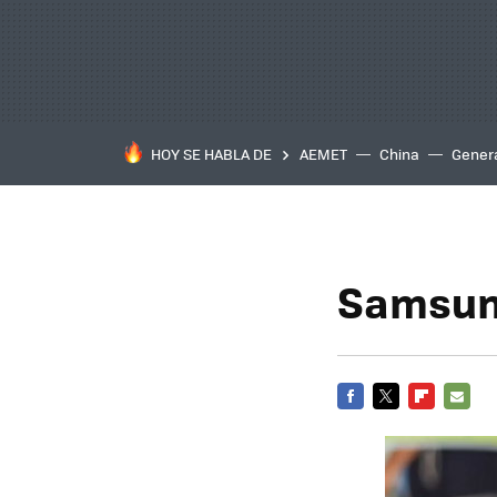
HOY SE HABLA DE
AEMET
China
Gener
Samsung
FACEBOOK
TWITTER
FLIPBOARD
E-
MAIL