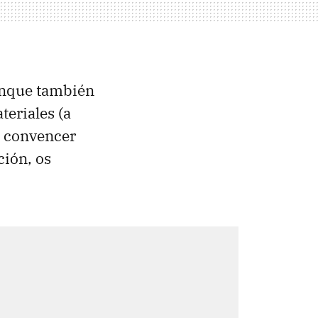
Aunque también
eriales (a
e convencer
ción, os