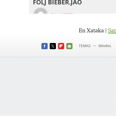
En Xataka |
Sam
TEMAS
Móviles
FACEBOOK
TWITTER
FLIPBOARD
E-
MAIL