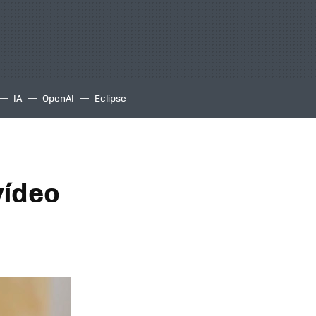
IA
OpenAI
Eclipse
vídeo