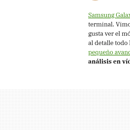
Samsung Gala
terminal. Vimo
gusta ver el m
al detalle tod
pequeño avan
análisis en ví