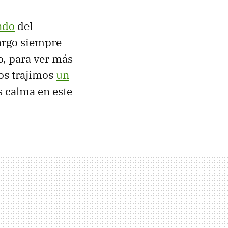
ndo
del
argo siempre
o, para ver más
 os trajimos
un
 calma en este