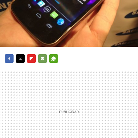
FACEBOOK
TWITTER
FLIPBOARD
E-
WHATSAPP
MAIL