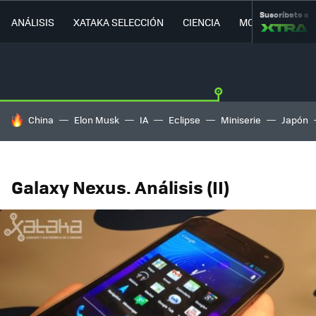
Suscríbete a
ANÁLISIS
XATAKA SELECCIÓN
CIENCIA
MOVILIDAD
HOY SE HABLA DE
China
Elon Musk
IA
Eclipse
Miniserie
Japón
Galaxy Nexus. Análisis (II)