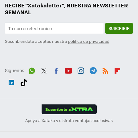
RECIBE "Xatakaletter", NUESTRA NEWSLETTER
SEMANAL
SUSCRIBIR
Suscribiéndote aceptas nuestra
política de privacidad
Síguenos
Wh
Twit
Fac
You
Inst
Tele
RSS
Flip
ats
ter
ebo
tub
agr
gra
boa
Link
Tikt
App
ok
e
am
m
rd
edI
ok
Suscríbete a
n
Apoya a Xataka y disfruta ventajas exclusivas