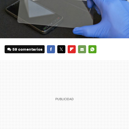
59 comentarios
FACEBOOK
TWITTER
FLIPBOARD
E-
WHATSAPP
MAIL