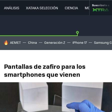
Suscríbete a
ANÁLISIS
XATAKA SELECCIÓN
CIENCIA
MOVILIDAD
HOY SE HABLA DE
AEMET
China
Generación Z
iPhone 17
Samsung G
Pantallas de zafiro para los
smartphones que vienen