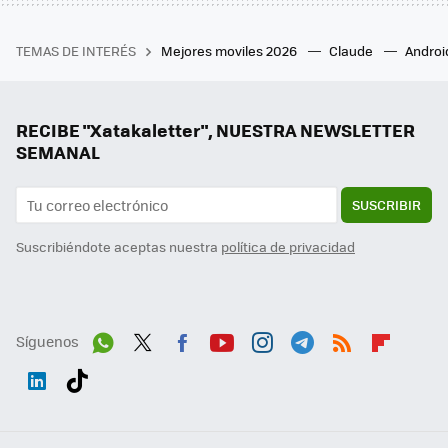
TEMAS DE INTERÉS
Mejores moviles 2026
Claude
Androi
RECIBE "Xatakaletter", NUESTRA NEWSLETTER
SEMANAL
SUSCRIBIR
Suscribiéndote aceptas nuestra
política de privacidad
Síguenos
Wh
Twit
Fac
You
Inst
Tele
RSS
Flip
ats
ter
ebo
tub
agr
gra
boa
Link
Tikt
App
ok
e
am
m
rd
edI
ok