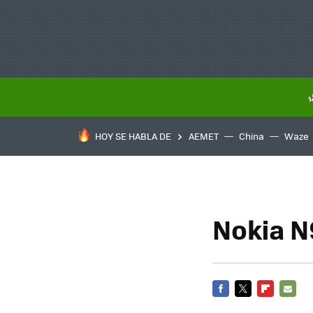
HOY SE HABLA DE
AEMET
China
Waze
Nokia N
FACEBOOK
TWITTER
FLIPBOARD
E-