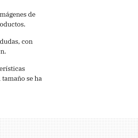
 imágenes de
roductos.
 dudas, con
n.
erísticas
el tamaño se ha