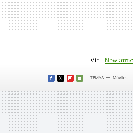
Vía |
Newlaunc
TEMAS
Móviles
FACEBOOK
TWITTER
FLIPBOARD
E-
MAIL