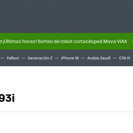
🌿¡Últimas horas! Sorteo de robot cortacésped Mova ViAX
Fallout
Generación Z
iPhone 18
Arabia Saudí
GTA VI
93i