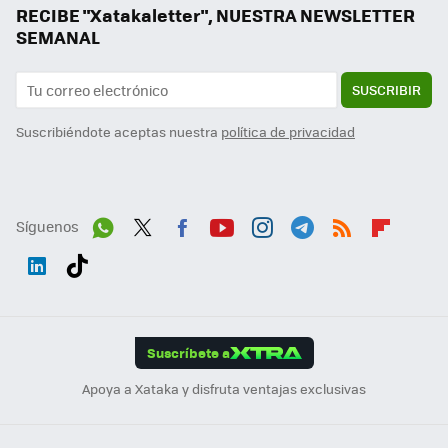
RECIBE "Xatakaletter", NUESTRA NEWSLETTER
SEMANAL
SUSCRIBIR
Suscribiéndote aceptas nuestra
política de privacidad
Síguenos
Wh
Twit
Fac
You
Inst
Tele
RSS
Flip
ats
ter
ebo
tub
agr
gra
boa
Link
Tikt
App
ok
e
am
m
rd
edI
ok
Suscríbete a
n
Apoya a Xataka y disfruta ventajas exclusivas