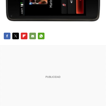
FACEBOOK
TWITTER
FLIPBOARD
E-
WHATSAPP
MAIL