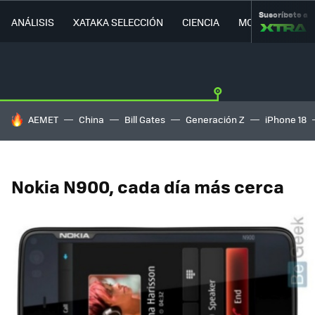
Suscríbete a
ANÁLISIS
XATAKA SELECCIÓN
CIENCIA
MOVILIDAD
HOY SE HABLA DE
AEMET
China
Bill Gates
Generación Z
iPhone 18
Nokia N900, cada día más cerca