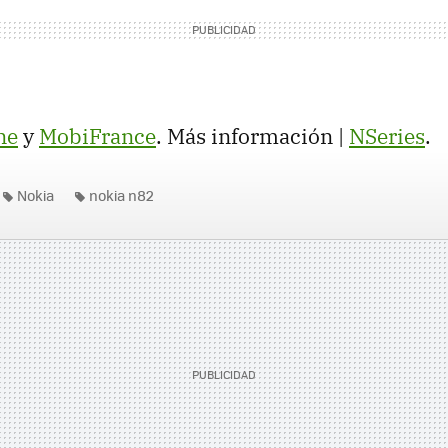
ne
y
MobiFrance
. Más información |
NSeries
.
Nokia
nokia n82