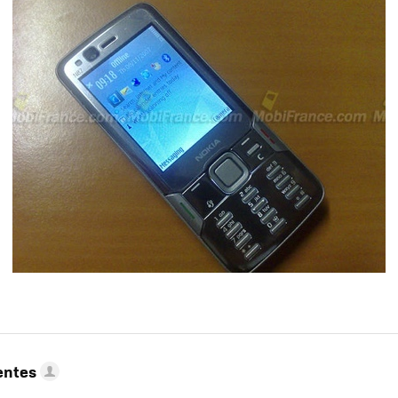
entes