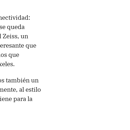
nectividad:
 se queda
 Zeiss, un
teresante que
los que
eles.
mos también un
ente, al estilo
iene para la