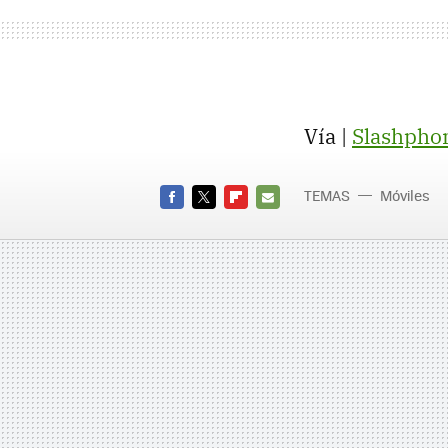
Vía |
Slashpho
TEMAS
Móviles
FACEBOOK
TWITTER
FLIPBOARD
E-
MAIL