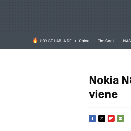
HOY SE HABLA DE
China
Tim Cook
NAS
Nokia N
viene
FACEBOOK
TWITTER
FLIPBOARD
E-