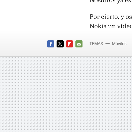
Nosotros ya es
Por cierto, y 
Nokia un víde
TEMAS
Móviles
FACEBOOK
TWITTER
FLIPBOARD
E-
MAIL