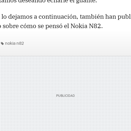
tamos deseando echarle el guante.
os lo dejamos a continuación, también han pub
o sobre cómo se pensó el Nokia N82.
nokia n82