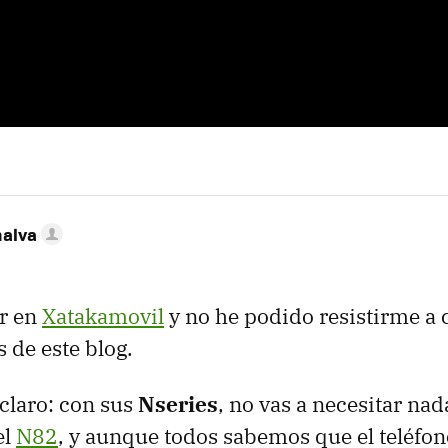
nalva
er en
Xatakamovil
y no he podido resistirme a 
s de este blog.
 claro: con sus
Nseries
, no vas a necesitar nad
el
N82
, y aunque todos sabemos que el teléfo