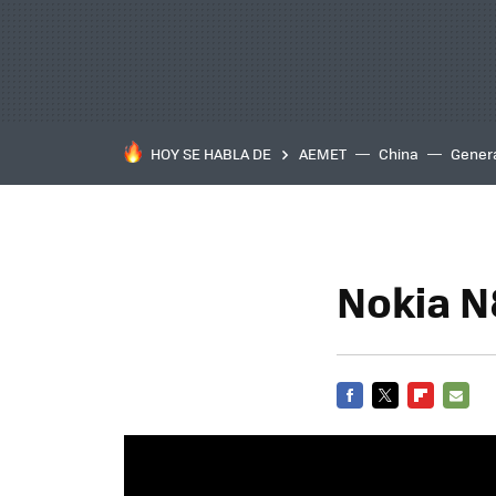
HOY SE HABLA DE
AEMET
China
Gener
Nokia N
FACEBOOK
TWITTER
FLIPBOARD
E-
MAIL