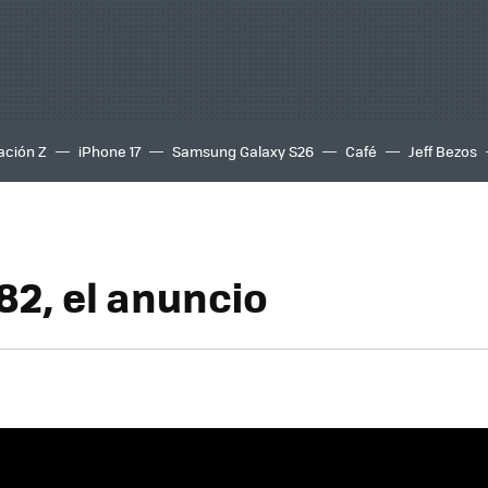
ación Z
iPhone 17
Samsung Galaxy S26
Café
Jeff Bezos
82, el anuncio