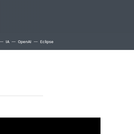
IA
OpenAI
Eclipse