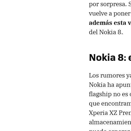
por sorpresa. 
vuelve a poner
además esta v
del Nokia 8.
Nokia 8:
Los rumores ya
Nokia ha apunt
flagship no es 
que encontramo
Xperia XZ Pr
almacenamient