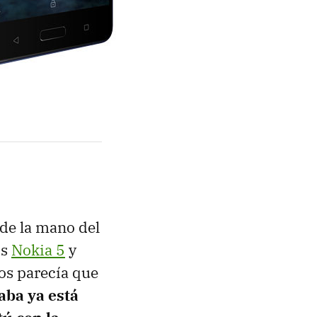
 de la mano del
os
Nokia 5
y
os parecía que
aba ya está