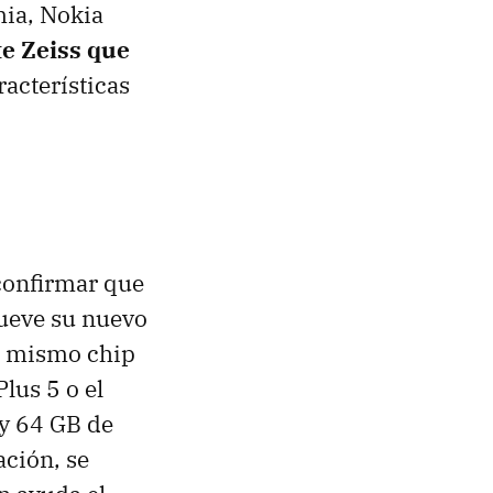
mia, Nokia
te Zeiss que
racterísticas
confirmar que
mueve su nuevo
el mismo chip
lus 5 o el
y 64 GB de
ción, se