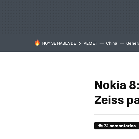
HOY SE HABLA DE
AEMET
China
Gener
Nokia 8
Zeiss p
72 comentarios