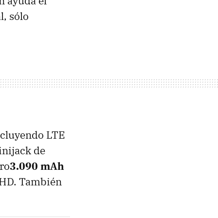
n ayuda el
l, sólo
incluyendo LTE
inijack de
ero
3.090 mAh
 QHD. También