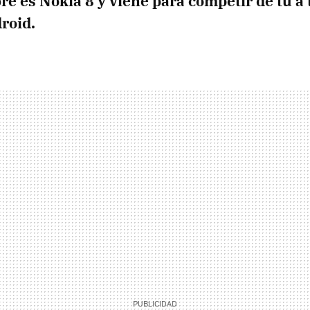
e es Nokia 8 y viene para competir de tú a 
roid.