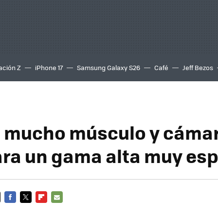
ación Z
iPhone 17
Samsung Galaxy S26
Café
Jeff Bezos
: mucho músculo y cáma
ara un gama alta muy es
FACEBOOK
TWITTER
FLIPBOARD
E-