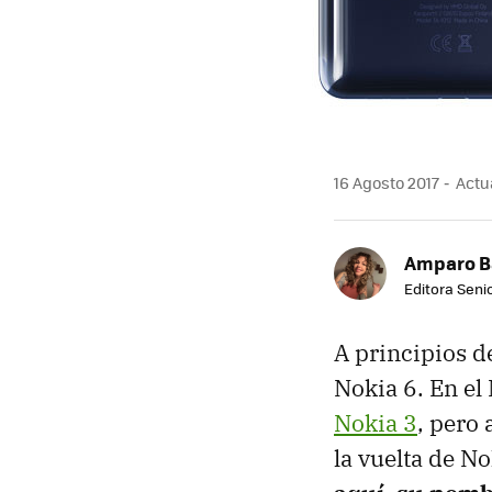
16 Agosto 2017
Actua
Amparo B
Editora Senio
A principios d
Nokia 6. En e
Nokia 3
, pero
la vuelta de N