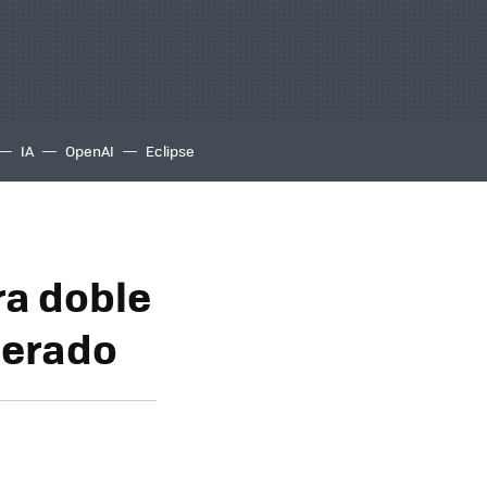
IA
OpenAI
Eclipse
ra doble
perado