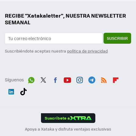
RECIBE "Xatakaletter", NUESTRA NEWSLETTER
SEMANAL
SUSCRIBIR
Suscribiéndote aceptas nuestra
política de privacidad
Síguenos
Wh
Twit
Fac
You
Inst
Tele
RSS
Flip
ats
ter
ebo
tub
agr
gra
boa
Link
Tikt
App
ok
e
am
m
rd
edI
ok
Suscríbete a
n
Apoya a Xataka y disfruta ventajas exclusivas