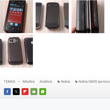
TEMAS
Móviles
Análisis
Nokia
Nokia 5800 xpress
FACEBOOK
TWITTER
FLIPBOARD
E-
WHATSAPP
MAIL