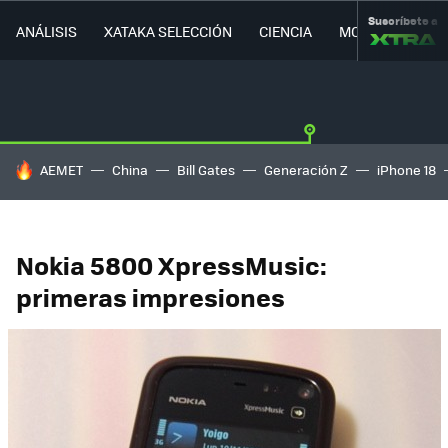
Suscríbete a
ANÁLISIS
XATAKA SELECCIÓN
CIENCIA
MOVILIDAD
HOY SE HABLA DE
AEMET
China
Bill Gates
Generación Z
iPhone 18
Nokia 5800 XpressMusic:
primeras impresiones