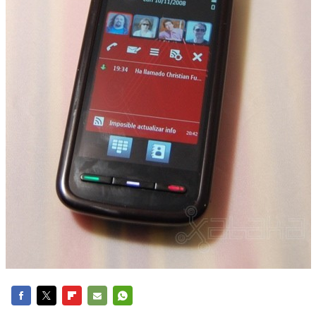
FACEBOOK
TWITTER
FLIPBOARD
E-
WHATSAPP