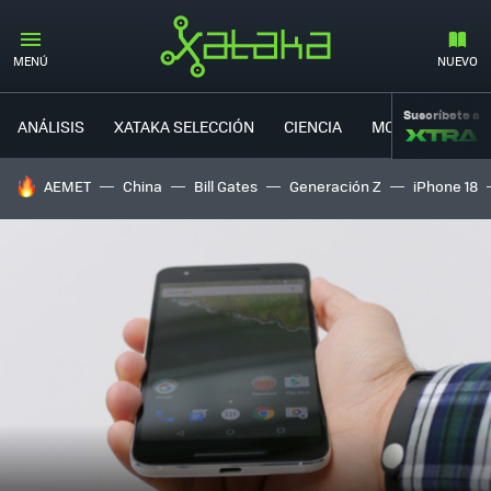
MENÚ
NUEVO
Suscríbete a
ANÁLISIS
XATAKA SELECCIÓN
CIENCIA
MOVILIDAD
HOY SE HABLA DE
AEMET
China
Bill Gates
Generación Z
iPhone 18