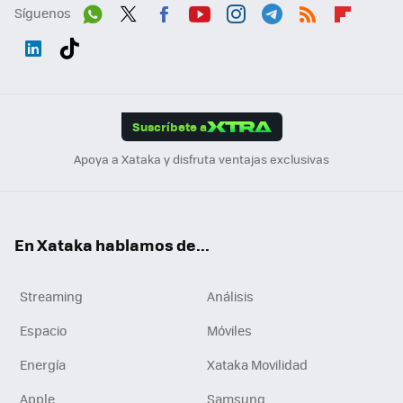
Síguenos
Wh
Twit
Fac
You
Inst
Tele
RSS
Flip
ats
ter
ebo
tub
agr
gra
boa
Link
Tikt
App
ok
e
am
m
rd
edI
ok
Suscríbete a
n
Apoya a Xataka y disfruta ventajas exclusivas
En Xataka hablamos de...
Streaming
Análisis
Espacio
Móviles
Energía
Xataka Movilidad
Apple
Samsung