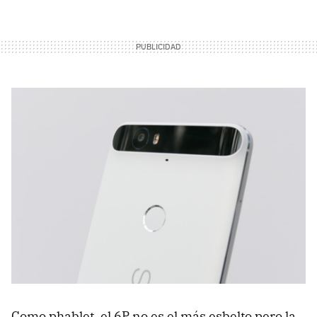
Como phablet, el 6P no es el más esbelto pero la