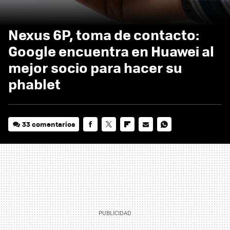
Nexus 6P, toma de contacto:
Google encuentra en Huawei al
mejor socio para hacer su
phablet
33 comentarios
FACEBOOK
TWITTER
FLIPBOARD
E-
WHATSAPP
MAIL