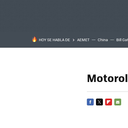
HOY SE HABLA DE
AEMET
China
Bill Ga
Motorol
FACEBOOK
TWITTER
FLIPBOARD
E-
MAIL