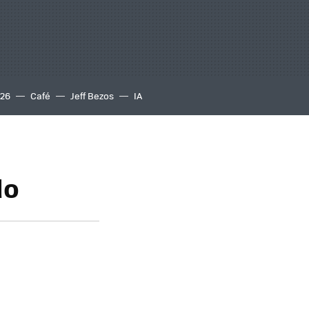
S26
Café
Jeff Bezos
IA
do