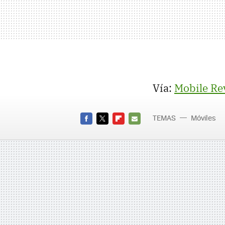
Vía:
Mobile Re
TEMAS
Móviles
FACEBOOK
TWITTER
FLIPBOARD
E-
MAIL