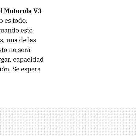
el
Motorola V3
o es todo,
cuando esté
s, una de las
sto no será
rgar, capacidad
ión. Se espera