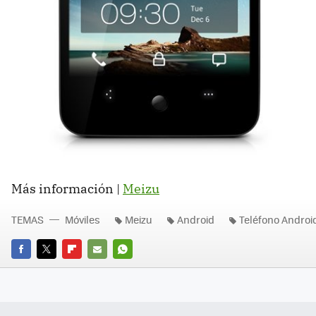
Más información |
Meizu
TEMAS
Móviles
Meizu
Android
Teléfono Androi
FACEBOOK
TWITTER
FLIPBOARD
E-
WHATSAPP
MAIL