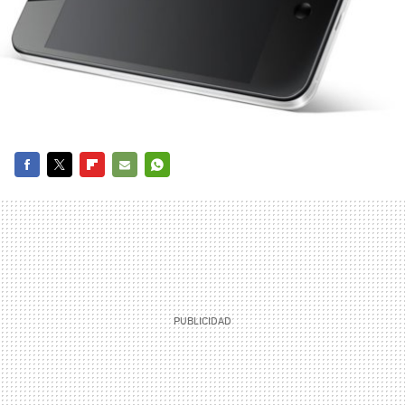
FACEBOOK
TWITTER
FLIPBOARD
E-
WHATSAPP
MAIL