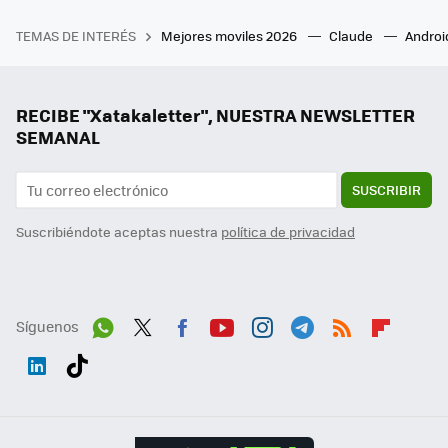
TEMAS DE INTERÉS
Mejores moviles 2026
Claude
Androi
RECIBE "Xatakaletter", NUESTRA NEWSLETTER
SEMANAL
SUSCRIBIR
Suscribiéndote aceptas nuestra
política de privacidad
Síguenos
Wh
Twit
Fac
You
Inst
Tele
RSS
Flip
ats
ter
ebo
tub
agr
gra
boa
Link
Tikt
App
ok
e
am
m
rd
edI
ok