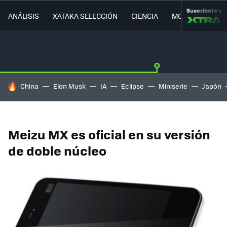
Suscríbete a
ANÁLISIS
XATAKA SELECCIÓN
CIENCIA
MOVILIDAD
HOY SE HABLA DE
China
Elon Musk
IA
Eclipse
Miniserie
Japón
Meizu MX es oficial en su versión
de doble núcleo