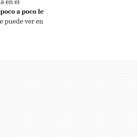
a en el
poco a poco le
e puede ver en