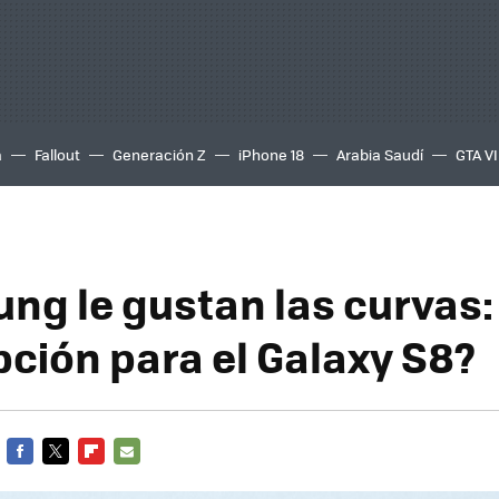
a
Fallout
Generación Z
iPhone 18
Arabia Saudí
GTA VI
ng le gustan las curvas: 
pción para el Galaxy S8?
FACEBOOK
TWITTER
FLIPBOARD
E-