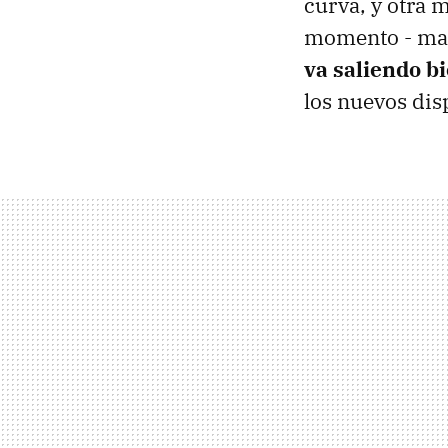
curva, y otra 
momento - mar
va saliendo b
los nuevos dis