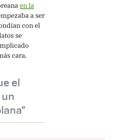
coreana
en la
 empezaba a ser
ondían con el
datos se
complicado
más cara.
ue el
 un
plana”