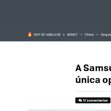
HOY SE HABLA DE
AEMET
China
Sequí
A Samsu
única o
17 comentarios