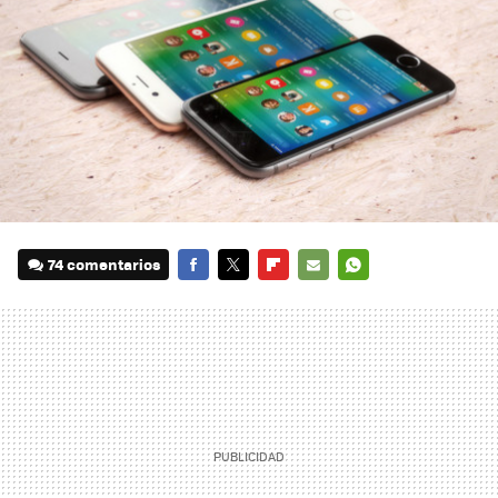
74 comentarios
FACEBOOK
TWITTER
FLIPBOARD
E-
WHATSAPP
MAIL