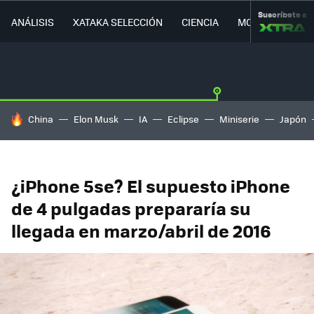
Suscríbete a
ANÁLISIS
XATAKA SELECCIÓN
CIENCIA
MOVILIDAD
HOY SE HABLA DE
China
Elon Musk
IA
Eclipse
Miniserie
Japón
¿iPhone 5se? El supuesto iPhone
de 4 pulgadas prepararía su
llegada en marzo/abril de 2016