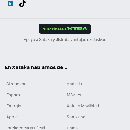
Wh
Twit
Fac
You
Inst
Tele
RSS
Flip
ats
ter
ebo
tub
agr
gra
boa
Link
Tikt
App
ok
e
am
m
rd
edI
ok
Suscríbete a
n
Apoya a Xataka y disfruta ventajas exclusivas
En Xataka hablamos de...
Streaming
Análisis
Espacio
Móviles
Energía
Xataka Movilidad
Apple
Samsung
Inteligencia artificial
China