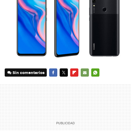
Sin comentarios
FACEBOOK
TWITTER
FLIPBOARD
E-
WHATSAPP
MAIL