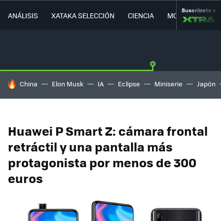
Suscríbete a
ANÁLISIS
XATAKA SELECCIÓN
CIENCIA
MOVILIDAD
HOY SE HABLA DE
China
Elon Musk
IA
Eclipse
Miniserie
Japón
Huawei P Smart Z: cámara frontal
retráctil y una pantalla más
protagonista por menos de 300
euros