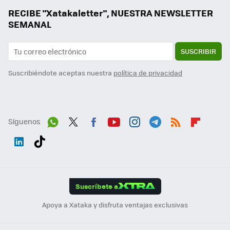
RECIBE "Xatakaletter", NUESTRA NEWSLETTER
SEMANAL
SUSCRIBIR
Suscribiéndote aceptas nuestra
política de privacidad
Síguenos
Wh
Twit
Fac
You
Inst
Tele
RSS
Flip
ats
ter
ebo
tub
agr
gra
boa
Link
Tikt
App
ok
e
am
m
rd
edI
ok
Suscríbete a
n
Apoya a Xataka y disfruta ventajas exclusivas