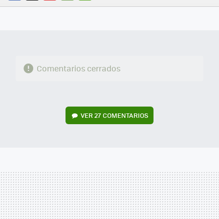
FACEBOOK
TWITTER
FLIPBOARD
E-
WHATSAPP
MAIL
Comentarios cerrados
VER
27 COMENTARIOS