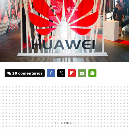
29 comentarios
FACEBOOK
TWITTER
FLIPBOARD
E-
WHATSAPP
MAIL