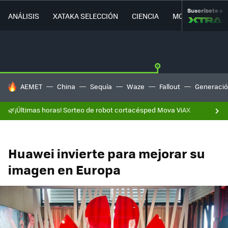
Suscríbete a
ANÁLISIS
XATAKA SELECCIÓN
CIENCIA
MOVILIDAD
HOY SE HABLA DE
AEMET
China
Sequía
Waze
Fallout
Generació
🌿¡Últimas horas! Sorteo de robot cortacésped Mova ViAX
Huawei invierte para mejorar su
imagen en Europa