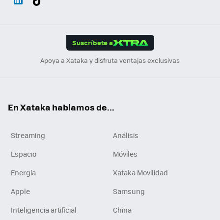
ats
ter
ebo
tub
agr
gra
boa
Link
Tikt
App
ok
e
am
m
rd
edI
ok
Suscríbete a
n
Apoya a Xataka y disfruta ventajas exclusivas
En Xataka hablamos de...
Streaming
Análisis
Espacio
Móviles
Energía
Xataka Movilidad
Apple
Samsung
Inteligencia artificial
China