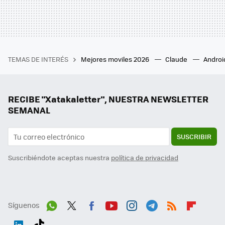
TEMAS DE INTERÉS
Mejores moviles 2026
Claude
Androi
RECIBE "Xatakaletter", NUESTRA NEWSLETTER
SEMANAL
SUSCRIBIR
Suscribiéndote aceptas nuestra
política de privacidad
Síguenos
Wh
Twit
Fac
You
Inst
Tele
RSS
Flip