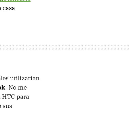
a casa
les utilizarían
ok
. No me
a
HTC
para
e sus