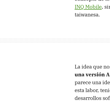
INQ
Mobile
, s
taiwanesa.
La idea que nos
una versión A
parece una ide
esta labor, ten
desarrollos so