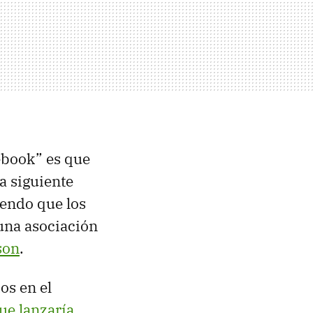
ebook” es que
a siguiente
iendo que los
 una asociación
son
.
os en el
ue lanzaría