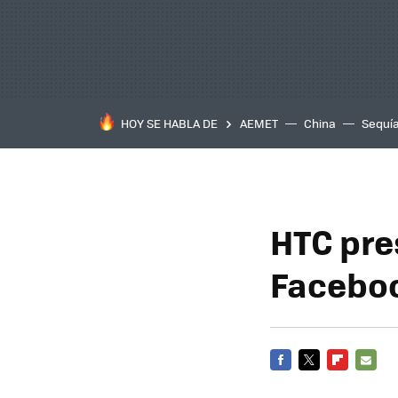
HOY SE HABLA DE
AEMET
China
Sequí
HTC pre
Faceboo
FACEBOOK
TWITTER
FLIPBOARD
E-