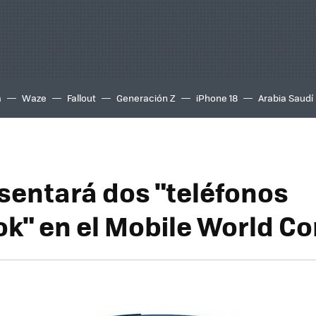
a
Waze
Fallout
Generación Z
iPhone 18
Arabia Saudí
sentará dos "teléfonos
k" en el Mobile World C