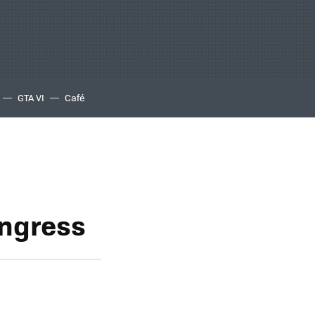
GTA VI
Café
ongress