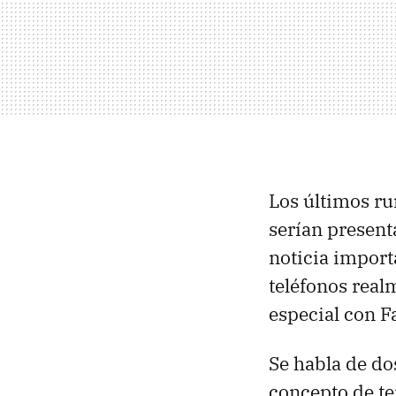
Los últimos ru
serían present
noticia import
teléfonos real
especial con F
Se habla de do
concepto de t