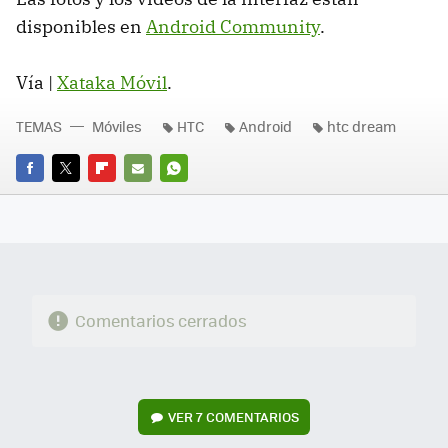
disponibles en
Android Community
.
Vía |
Xataka Móvil
.
TEMAS
Móviles
HTC
Android
htc dream
FACEBOOK
TWITTER
FLIPBOARD
E-
WHATSAPP
MAIL
Comentarios cerrados
VER
7 COMENTARIOS