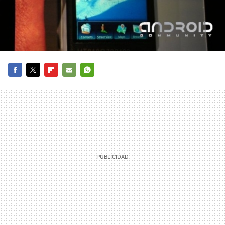
FACEBOOK
TWITTER
FLIPBOARD
E-
WHATSAPP
MAIL