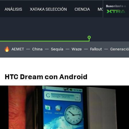
Suscríbete a
ANÁLISIS
XATAKA SELECCIÓN
CIENCIA
MOVILIDAD
HOY SE HABLA DE
AEMET
China
Sequía
Waze
Fallout
Generació
HTC Dream con Android