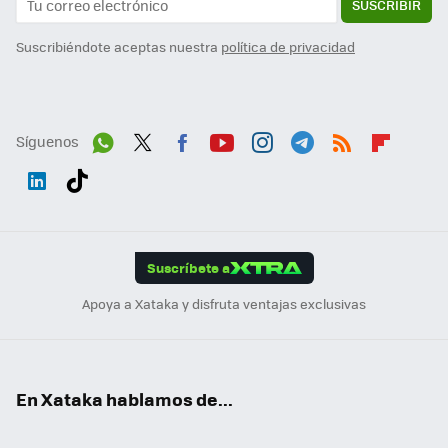
SUSCRIBIR
Suscribiéndote aceptas nuestra
política de privacidad
Síguenos
Wh
Twit
Fac
You
Inst
Tele
RSS
Flip
ats
ter
ebo
tub
agr
gra
boa
Link
Tikt
App
ok
e
am
m
rd
edI
ok
Suscríbete a
n
Apoya a Xataka y disfruta ventajas exclusivas
En Xataka hablamos de...