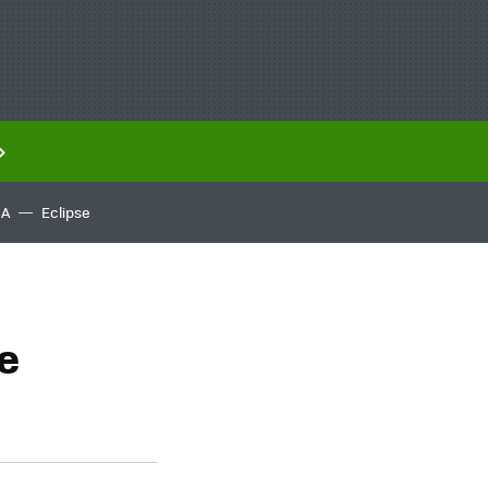
IA
Eclipse
e