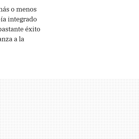
 más o menos
bía integrado
astante éxito
anza a la