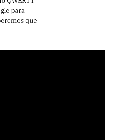
lado QWERTY
gle para
speremos que