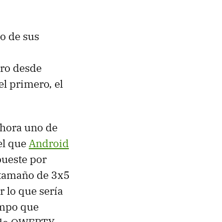
o de sus
ero desde
el primero, el
ahora uno de
el que
Android
pueste por
n tamaño de 3x5
r lo que sería
empo que