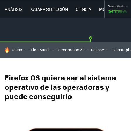
Suscríbete a
ANÁLISIS
XATAKA SELECCIÓN
CIENCIA
MOVILIDAD
HOY SE HABLA DE
China
Elon Musk
Generación Z
Eclipse
Christoph
Firefox OS quiere ser el sistema
operativo de las operadoras y
puede conseguirlo