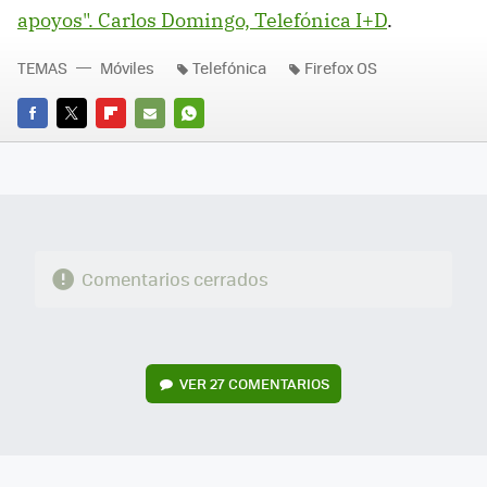
apoyos". Carlos Domingo, Telefónica I+D
.
TEMAS
Móviles
Telefónica
Firefox OS
FACEBOOK
TWITTER
FLIPBOARD
E-
WHATSAPP
MAIL
Comentarios cerrados
VER
27 COMENTARIOS