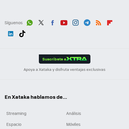
Síguenos
Wh
Twit
Fac
You
Inst
Tele
RSS
Flip
ats
ter
ebo
tub
agr
gra
boa
Link
Tikt
App
ok
e
am
m
rd
edI
ok
Suscríbete a
n
Apoya a Xataka y disfruta ventajas exclusivas
En Xataka hablamos de...
Streaming
Análisis
Espacio
Móviles