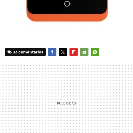
33 comentarios
FACEBOOK
TWITTER
FLIPBOARD
E-
WHATSAPP
MAIL