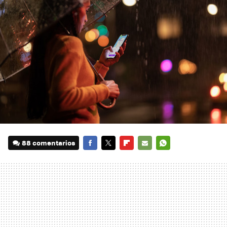
88 comentarios
FACEBOOK
TWITTER
FLIPBOARD
E-
WHATSAPP
MAIL