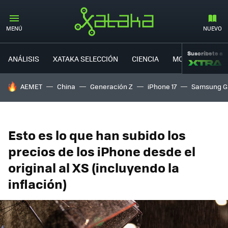
MENÚ
NUEVO
Suscríbete a
ANÁLISIS
XATAKA SELECCIÓN
CIENCIA
MOVILIDAD
HOY SE HABLA DE
AEMET
China
Generación Z
iPhone 17
Samsung G
Esto es lo que han subido los
precios de los iPhone desde el
original al XS (incluyendo la
inflación)