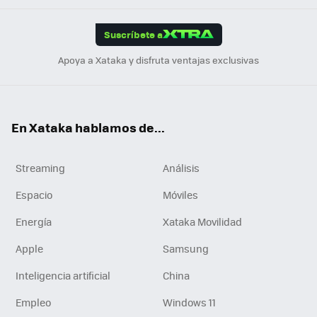
App
ok
e
am
m
rd
edI
ok
Suscríbete a
n
Apoya a Xataka y disfruta ventajas exclusivas
En Xataka hablamos de...
Streaming
Análisis
Espacio
Móviles
Energía
Xataka Movilidad
Apple
Samsung
Inteligencia artificial
China
Empleo
Windows 11