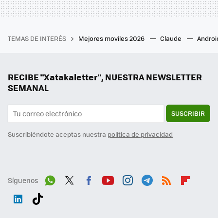
TEMAS DE INTERÉS
Mejores moviles 2026
Claude
Androi
RECIBE "Xatakaletter", NUESTRA NEWSLETTER
SEMANAL
SUSCRIBIR
Suscribiéndote aceptas nuestra
política de privacidad
Síguenos
Wh
Twit
Fac
You
Inst
Tele
RSS
Flip
ats
ter
ebo
tub
agr
gra
boa
Link
Tikt