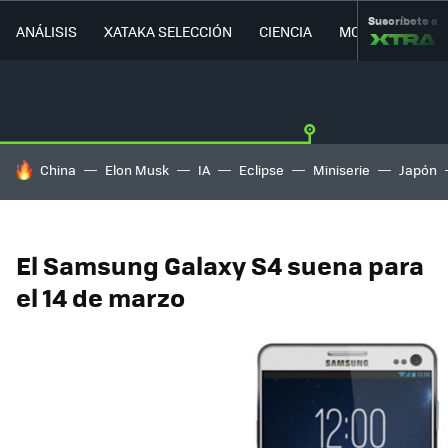
Suscríbete a
ANÁLISIS
XATAKA SELECCIÓN
CIENCIA
MOVILIDAD
HOY SE HABLA DE
China
Elon Musk
IA
Eclipse
Miniserie
Japón
El Samsung Galaxy S4 suena para
el 14 de marzo