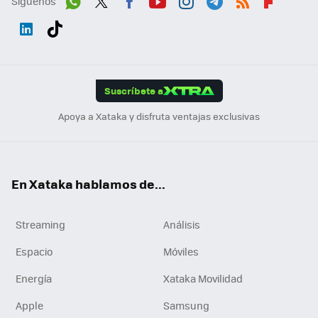
Síguenos
Wh
Twit
Fac
You
Inst
Tele
RSS
Flip
ats
ter
ebo
tub
agr
gra
boa
Link
Tikt
App
ok
e
am
m
rd
edI
ok
Suscríbete a
n
Apoya a Xataka y disfruta ventajas exclusivas
En Xataka hablamos de...
Streaming
Análisis
Espacio
Móviles
Energía
Xataka Movilidad
Apple
Samsung