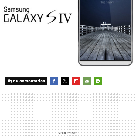
69 comentarios
FACEBOOK
TWITTER
FLIPBOARD
E-
WHATSAPP
MAIL