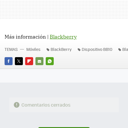
Más información |
Blackberry
TEMAS
Móviles
BlackBerry
Dispositivo BB10
Bl
FACEBOOK
TWITTER
FLIPBOARD
E-
WHATSAPP
MAIL
Comentarios cerrados