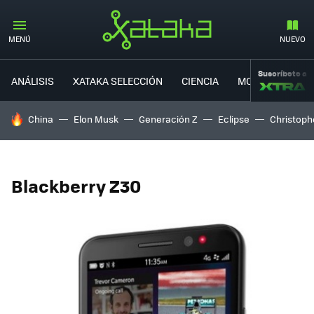
MENÚ
NUEVO
Suscríbete a
ANÁLISIS
XATAKA SELECCIÓN
CIENCIA
MOVILIDAD
HOY SE HABLA DE
China
Elon Musk
Generación Z
Eclipse
Christoph
Blackberry Z30