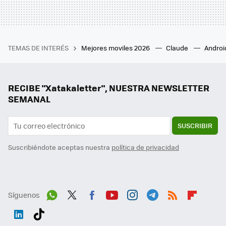
TEMAS DE INTERÉS
Mejores moviles 2026
Claude
Androi
RECIBE "Xatakaletter", NUESTRA NEWSLETTER
SEMANAL
SUSCRIBIR
Suscribiéndote aceptas nuestra
política de privacidad
Síguenos
Wh
Twit
Fac
You
Inst
Tele
RSS
Flip
ats
ter
ebo
tub
agr
gra
boa