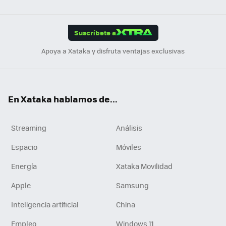
Link
Tikt
App
ok
e
am
m
rd
edI
ok
Suscríbete a
n
Apoya a Xataka y disfruta ventajas exclusivas
En Xataka hablamos de...
Streaming
Análisis
Espacio
Móviles
Energía
Xataka Movilidad
Apple
Samsung
Inteligencia artificial
China
Empleo
Windows 11