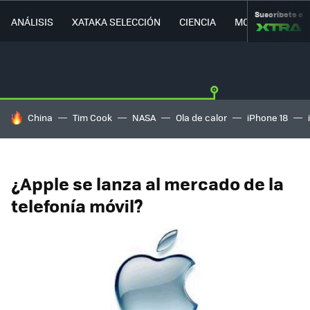
Suscríbete a
ANÁLISIS
XATAKA SELECCIÓN
CIENCIA
MOVILIDAD
HOY SE HABLA DE
China
Tim Cook
NASA
Ola de calor
iPhone 18
¿Apple se lanza al mercado de la
telefonía móvil?