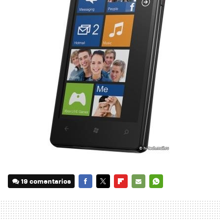
19 comentarios
FACEBOOK
TWITTER
FLIPBOARD
E-
WHATSAPP
MAIL