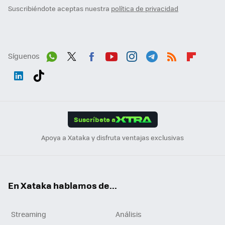
Suscribiéndote aceptas nuestra
política de privacidad
Síguenos
Wh
Twit
Fac
You
Inst
Tele
RSS
Flip
ats
ter
ebo
tub
agr
gra
boa
Link
Tikt
App
ok
e
am
m
rd
edI
ok
Suscríbete a
n
Apoya a Xataka y disfruta ventajas exclusivas
En Xataka hablamos de...
Streaming
Análisis