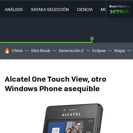
Suscríbete a
ANÁLISIS
XATAKA SELECCIÓN
CIENCIA
MOVILIDAD
HOY SE HABLA DE
China
Elon Musk
Generación Z
Eclipse
Mapa
Alcatel One Touch View, otro
Windows Phone asequible