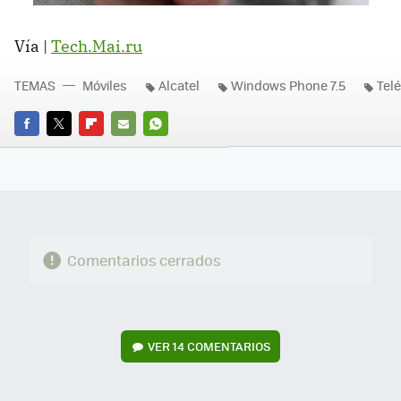
Vía |
Tech.Mai.ru
TEMAS
Móviles
Alcatel
Windows Phone 7.5
Telé
FACEBOOK
TWITTER
FLIPBOARD
E-
WHATSAPP
MAIL
Comentarios cerrados
VER
14 COMENTARIOS