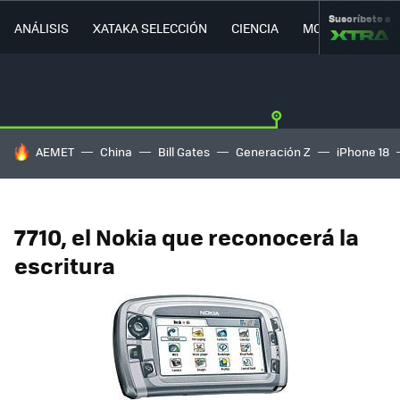
Suscríbete a
ANÁLISIS
XATAKA SELECCIÓN
CIENCIA
MOVILIDAD
HOY SE HABLA DE
AEMET
China
Bill Gates
Generación Z
iPhone 18
7710, el Nokia que reconocerá la
escritura