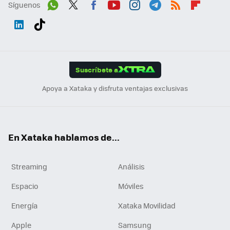
Síguenos
Wh
Twit
Fac
You
Inst
Tele
RSS
Flip
ats
ter
ebo
tub
agr
gra
boa
Link
Tikt
App
ok
e
am
m
rd
edI
ok
Suscríbete a
n
Apoya a Xataka y disfruta ventajas exclusivas
En Xataka hablamos de...
Streaming
Análisis
Espacio
Móviles
Energía
Xataka Movilidad
Apple
Samsung