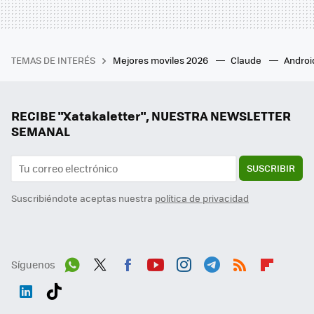
TEMAS DE INTERÉS
Mejores moviles 2026
Claude
Androi
RECIBE "Xatakaletter", NUESTRA NEWSLETTER
SEMANAL
SUSCRIBIR
Suscribiéndote aceptas nuestra
política de privacidad
Síguenos
Wh
Twit
Fac
You
Inst
Tele
RSS
Flip
ats
ter
ebo
tub
agr
gra
boa
Link
Tikt