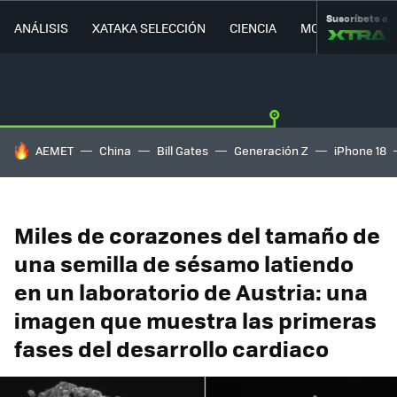
Suscríbete a
ANÁLISIS
XATAKA SELECCIÓN
CIENCIA
MOVILIDAD
HOY SE HABLA DE
AEMET
China
Bill Gates
Generación Z
iPhone 18
Miles de corazones del tamaño de
una semilla de sésamo latiendo
en un laboratorio de Austria: una
imagen que muestra las primeras
fases del desarrollo cardiaco