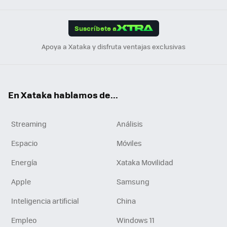
App
ok
e
am
m
rd
edI
ok
Suscríbete a
n
Apoya a Xataka y disfruta ventajas exclusivas
En Xataka hablamos de...
Streaming
Análisis
Espacio
Móviles
Energía
Xataka Movilidad
Apple
Samsung
Inteligencia artificial
China
Empleo
Windows 11