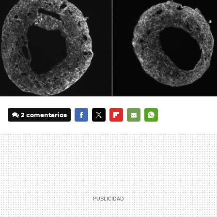
2 comentarios
FACEBOOK
TWITTER
FLIPBOARD
E-
WHATSAPP
MAIL