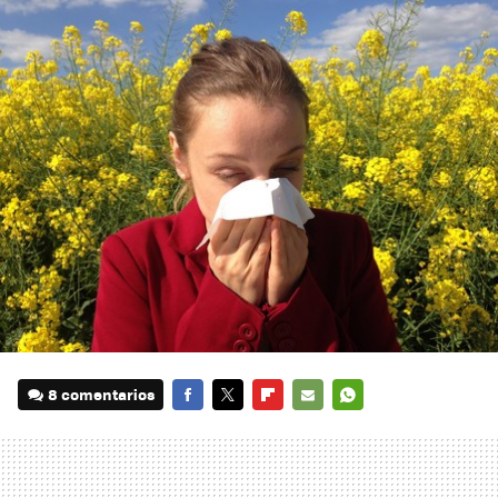
8 comentarios
FACEBOOK
TWITTER
FLIPBOARD
E-
WHATSAPP
MAIL