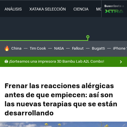
Suscríbete a
ANÁLISIS
XATAKA SELECCIÓN
CIENCIA
MOVILIDAD
HOY SE HABLA DE
China
Tim Cook
NASA
Fallout
Bugatti
iPhone 
🖨️ ¡Sorteamos una impresora 3D Bambu Lab A2L Combo!
Frenar las reacciones alérgicas
antes de que empiecen: así son
las nuevas terapias que se están
desarrollando