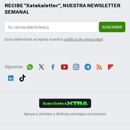
RECIBE "Xatakaletter", NUESTRA NEWSLETTER
SEMANAL
SUSCRIBIR
Suscribiéndote aceptas nuestra
política de privacidad
Síguenos
Wh
Twit
Fac
You
Inst
Tele
RSS
Flip
ats
ter
ebo
tub
agr
gra
boa
Link
Tikt
App
ok
e
am
m
rd
edI
ok
Suscríbete a
n
Apoya a Xataka y disfruta ventajas exclusivas