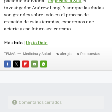
paciente individual"
explicaba a Stat
el
investigador Andrew Long. Y aunque las dudas
son grandes sobre todo en el proceso de
creación de estas terapias, esperemos que
acierte y ese futuro sea cercano.
Más
info
|
Up to Date
TEMAS
Medicina y Salud
alergia
Respuestas
FACEBOOK
TWITTER
FLIPBOARD
E-
WHATSAPP
MAIL
Comentarios cerrados