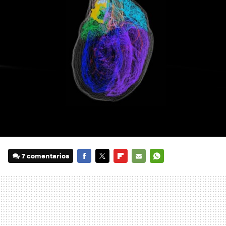
7 comentarios
FACEBOOK
TWITTER
FLIPBOARD
E-
WHATSAPP
MAIL