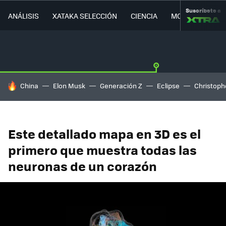
Suscríbete a
ANÁLISIS
XATAKA SELECCIÓN
CIENCIA
MOVILIDAD
HOY SE HABLA DE
China
Elon Musk
Generación Z
Eclipse
Christoph
Este detallado mapa en 3D es el
primero que muestra todas las
neuronas de un corazón