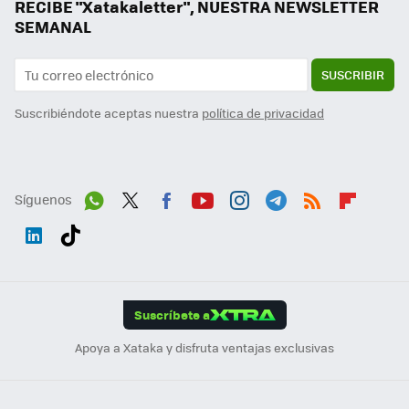
RECIBE "Xatakaletter", NUESTRA NEWSLETTER
SEMANAL
SUSCRIBIR
Suscribiéndote aceptas nuestra
política de privacidad
Síguenos
Wh
Twit
Fac
You
Inst
Tele
RSS
Flip
ats
ter
ebo
tub
agr
gra
boa
Link
Tikt
App
ok
e
am
m
rd
edI
ok
Suscríbete a
n
Apoya a Xataka y disfruta ventajas exclusivas