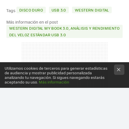
MAIL
DISCO DURO
USB 3.0
WESTERN DIGITAL
Tags
Más información en el post
WESTERN DIGITAL MY BOOK 3.0, ANÁLISIS Y RENDIMIENTO
DEL VELOZ ESTÁNDAR USB 3.0
Utilizamos cookies de terceros para generar estadísticas
de audiencia y mostrar publicidad personalizada
analizando tu navegación. Si sigues navegando estarás
aceptando su uso.
Más información