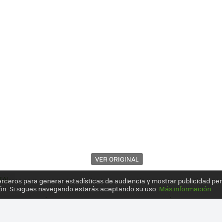
VER ORIGINAL
TAL
erceros para generar estadísticas de audiencia y mostrar publicidad pe
ón. Si sigues navegando estarás aceptando su uso.
Más información
BOOK 3.0, ANÁLISIS Y RENDIMIENTO DEL VELOZ ESTÁNDAR USB 3.0