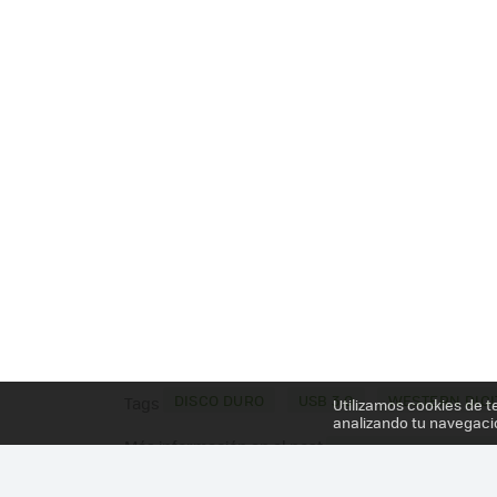
DISCO DURO
USB 3.0
WESTERN DIGI
Tags
Utilizamos cookies de t
analizando tu navegaci
Más información en el post
WESTERN DIGITAL MY 