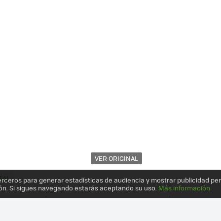
VER ORIGINAL
TAL
erceros para generar estadísticas de audiencia y mostrar publicidad pe
ón. Si sigues navegando estarás aceptando su uso.
Más información
BOOK 3.0, ANÁLISIS Y RENDIMIENTO DEL VELOZ ESTÁNDAR USB 3.0