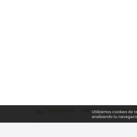
DISCO DURO
USB 3.0
WESTERN DIGI
Tags
Utilizamos cookies de t
analizando tu navegaci
Más información en el post
WESTERN DIGITAL MY 