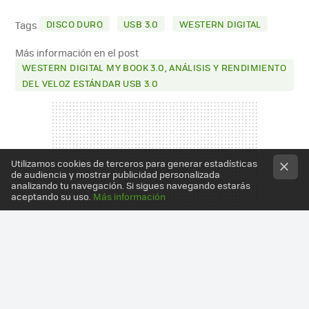
MAIL
DISCO DURO
USB 3.0
WESTERN DIGITAL
Tags
Más información en el post
WESTERN DIGITAL MY BOOK 3.0, ANÁLISIS Y RENDIMIENTO
DEL VELOZ ESTÁNDAR USB 3.0
Utilizamos cookies de terceros para generar estadísticas
de audiencia y mostrar publicidad personalizada
analizando tu navegación. Si sigues navegando estarás
aceptando su uso.
Más información