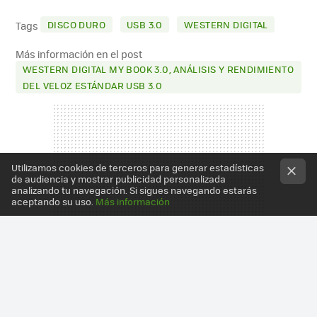
MAIL
DISCO DURO
USB 3.0
WESTERN DIGITAL
Tags
Más información en el post
WESTERN DIGITAL MY BOOK 3.0, ANÁLISIS Y RENDIMIENTO
DEL VELOZ ESTÁNDAR USB 3.0
Utilizamos cookies de terceros para generar estadísticas
de audiencia y mostrar publicidad personalizada
analizando tu navegación. Si sigues navegando estarás
aceptando su uso.
Más información