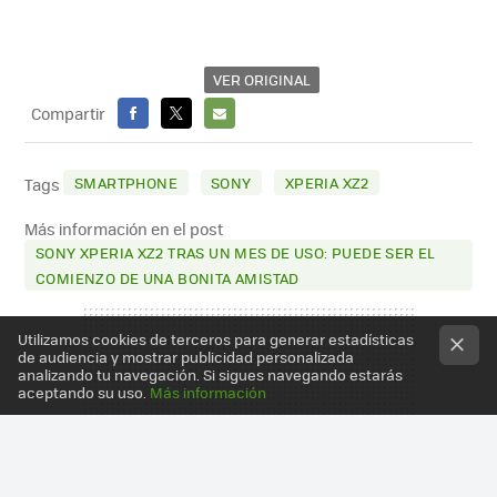
VER ORIGINAL
Compartir
FACEBOOK
X
E-
MAIL
SMARTPHONE
SONY
XPERIA XZ2
Tags
Más información en el post
SONY XPERIA XZ2 TRAS UN MES DE USO: PUEDE SER EL
COMIENZO DE UNA BONITA AMISTAD
Utilizamos cookies de terceros para generar estadísticas
de audiencia y mostrar publicidad personalizada
analizando tu navegación. Si sigues navegando estarás
aceptando su uso.
Más información