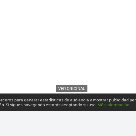
VER ORIGINAL
erceros para generar estadísticas de audiencia y mostrar publicidad pe
ón. Si sigues navegando estarás aceptando su uso.
Más información
AS UN MES DE USO: PUEDE SER EL COMIENZO DE UNA BONITA AMIST