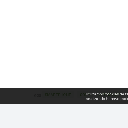
Utilizamos cookies de t
SMARTPHONE
SONY
XPERIA XZ2
Tags
analizando tu navegaci
Más información en el post
SONY XPERIA XZ2 TR