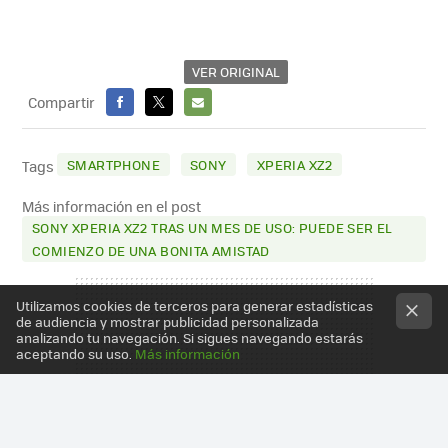
VER ORIGINAL
Compartir
FACEBOOK
X
E-
MAIL
SMARTPHONE
SONY
XPERIA XZ2
Tags
Más información en el post
SONY XPERIA XZ2 TRAS UN MES DE USO: PUEDE SER EL
COMIENZO DE UNA BONITA AMISTAD
Utilizamos cookies de terceros para generar estadísticas
de audiencia y mostrar publicidad personalizada
analizando tu navegación. Si sigues navegando estarás
aceptando su uso.
Más información