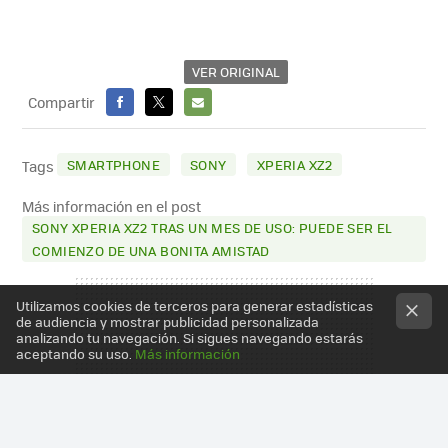
VER ORIGINAL
Compartir
FACEBOOK
X
E-
MAIL
SMARTPHONE
SONY
XPERIA XZ2
Tags
Más información en el post
SONY XPERIA XZ2 TRAS UN MES DE USO: PUEDE SER EL
COMIENZO DE UNA BONITA AMISTAD
Utilizamos cookies de terceros para generar estadísticas
de audiencia y mostrar publicidad personalizada
analizando tu navegación. Si sigues navegando estarás
aceptando su uso.
Más información