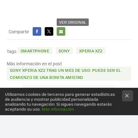
VER ORIGINAL
Compartir
FACEBOOK
X
E-
MAIL
SMARTPHONE
SONY
XPERIA XZ2
Tags
Más información en el post
SONY XPERIA XZ2 TRAS UN MES DE USO: PUEDE SER EL
COMIENZO DE UNA BONITA AMISTAD
Utilizamos cookies de terceros para generar estadísticas
de audiencia y mostrar publicidad personalizada
analizando tu navegación. Si sigues navegando estarás
aceptando su uso.
Más información