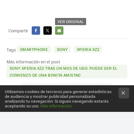
VER ORIGINAL
Compartir
FACEBOOK
X
E-
MAIL
SMARTPHONE
SONY
XPERIA XZ2
Tags
Más información en el post
SONY XPERIA XZ2 TRAS UN MES DE USO: PUEDE SER EL
COMIENZO DE UNA BONITA AMISTAD
Utilizamos cookies de terceros para generar estadísticas
de audiencia y mostrar publicidad personalizada
analizando tu navegación. Si sigues navegando estarás
aceptando su uso.
Más información